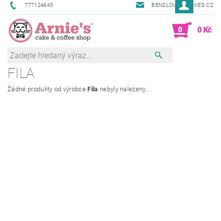
777124643
BENDLOVA@ARNIES.CZ
0
0 Kč
FILA
Žádné produkty od výrobce
Fila
nebyly nalezeny....