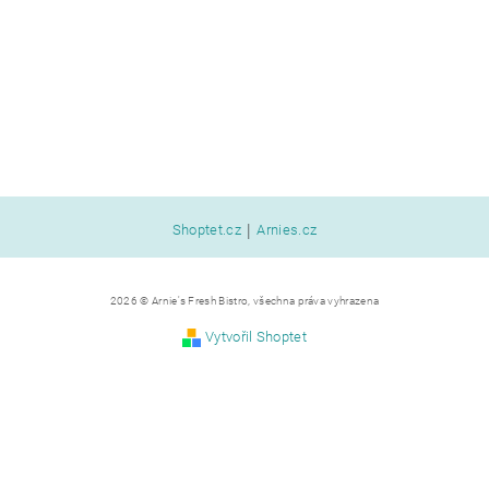
|
Shoptet.cz
Arnies.cz
2026 © Arnie's Fresh Bistro, všechna práva vyhrazena
Vytvořil Shoptet